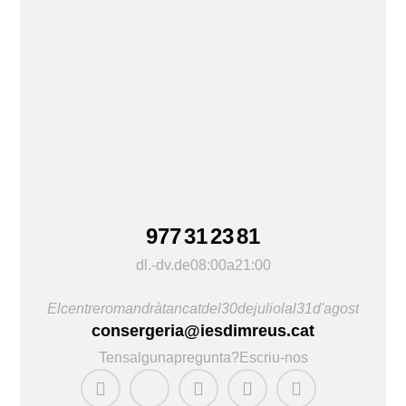
977 31 23 81
dl. - dv. de 08:00 a 21:00
El centre romandrà tancat del 30 de juliol al 31 d'agost
consergeria@iesdimreus.cat
Tens alguna pregunta? Escriu-nos