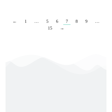
Llegir més
←
1
…
5
6
7
8
9
…
15
→