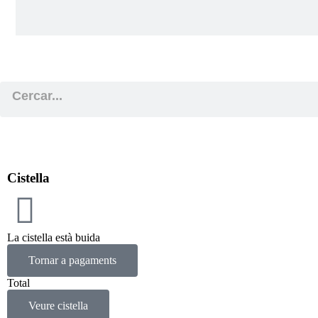
Cistella
La cistella està buida
Tornar a pagaments
Total
Veure cistella