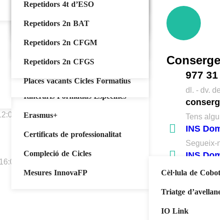
Automatització i robòtica
CFGS PREINSCRIPCIÓ
IFE MATRÍCULA
Certificat genèric
Repetidors 4t d’ESO
industrial
Prototipar al DiM
PFI PREINSCRIPCIÓ
PFI MATRÍCULA
Baixa alumne/a
Repetidors 2n BAT
Mecatrònica industrial
IFE PREINSCRIPCIO
CFGM MATRICULA
Repetidors 2n CFGM
Programació de producció en
Conserge
fabricació mecànica
CFGS MATRÍCULA
Repetidors 2n CFGS
977 31
Programa de Formació i Inserció
Places vacants Cicles Formatius
dl. - dv. 
Itineraris Formatius Específics
conserg
 12:00h
Erasmus+
Tens algu
INS Dom
Certificats de professionalitat
Segueix-
Compleció de Cicles
INS Dom
 16:00 a 18:00h
Segueix-n
Mesures InnovaFP
Cèl·lula de Cobo
Triatge d’avellan
IO Link