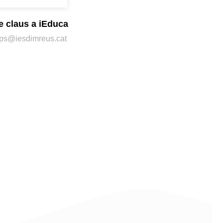
e claus a iEduca
caps@iesdimreus.cat