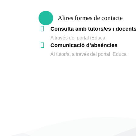
Altres formes de contacte
Consulta amb tutors/es i docent
A través del portal iEduca
Comunicació d’absències
Al tutor/a, a través del portal iEduca