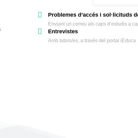
Problemes d’accés i sol·licituds d
Enviant un correu als caps d’estudis a 
s
Entrevistes
Amb tutors/es, a través del portal iEduca