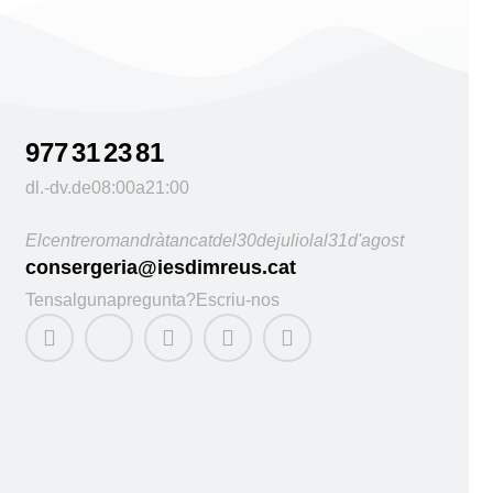
977 31 23 81
dl. - dv. de 08:00 a 21:00
El centre romandrà tancat del 30 de juliol al 31 d'agost
consergeria@iesdimreus.cat
Tens alguna pregunta? Escriu-nos