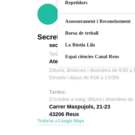
Repetidors
Mediació
Assessorament i Reconeixement
Borsa de treball
Secretaria
secretaria@iesdimreus.cat
La Bústia Lila
Tens alguna pregunta? Escriu-nos
Espai ciències Canal Reus
Atenció al públic
Dilluns, dimecres i divendres de 9:00 a
Dimarts i dijous de 9:00 a 13:00h
Tardes:
D'octubre a maig: dilluns i divendres de
Carrer Maspujols, 21-23
43206 Reus
Troba'ns a Google Maps