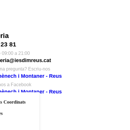
ria
 23 81
de 09:00 a 21:00
eria@iesdimreus.cat
na pregunta? Escriu-nos
ènech i Montaner - Reus
nos a Facebook
ènech i Montaner - Reus
os a instagram
ts Coordinats
es