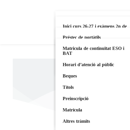
Història
Inici curs 26-27 i exàmens 2n de
BAT
Organització del centre
Préstec de portàtils
ESO
Organismes de representació
Matricula de continuïtat ESO i
Llibres de text
BAT
Batxillerat
Documents de centre
Aula Virtual
Horari d’atenció al públic
Cicles Formatius
Consell Escolar
iEduca
Beques
Calendari escolar
AFA
Títols
Sortides Extraescolars i Activitats
Complementàries
Emprenedoria
Preinscripció
Estratègia digital de centre
Ajuda a l’alumnat
Matrícula
Política de qualitat
Eines per al professorat
Altres tràmits
Tutoria entre iguals