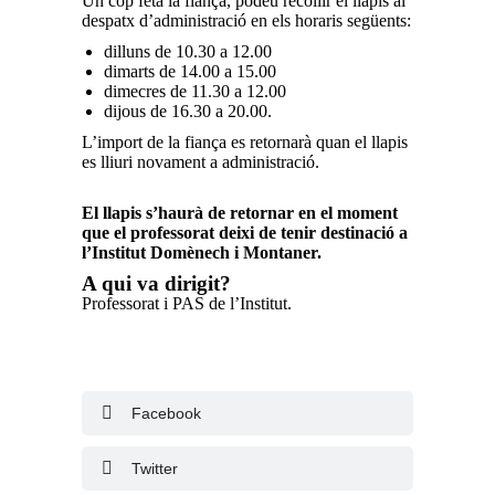
Un cop feta la fiança, podeu recollir el llapis al
despatx d’administració en els horaris següents:
dilluns de 10.30 a 12.00
dimarts de 14.00 a 15.00
dimecres de 11.30 a 12.00
dijous de 16.30 a 20.00.
L’import de la fiança es retornarà quan el llapis
es lliuri novament a administració.
El llapis s’haurà de retornar en el moment
que el professorat deixi de tenir destinació a
l’Institut Domènech i Montaner.
A qui va dirigit?
Professorat i PAS de l’Institut.
Facebook
Twitter